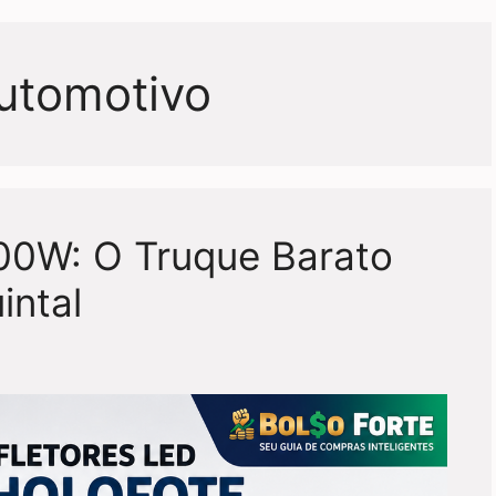
utomotivo
300W: O Truque Barato
intal