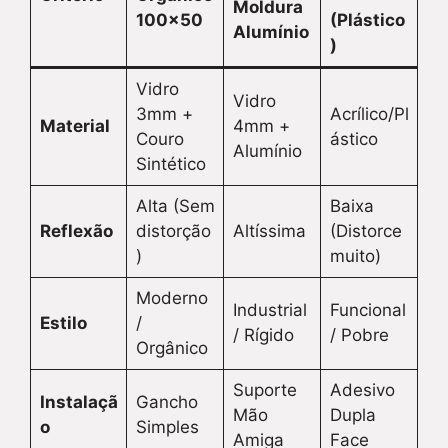
Moldura
100×50
(Plástico
Alumínio
)
Vidro
Vidro
3mm +
Acrílico/Pl
Material
4mm +
Couro
ástico
Alumínio
Sintético
Alta (Sem
Baixa
Reflexão
distorção
Altíssima
(Distorce
)
muito)
Moderno
Industrial
Funcional
Estilo
/
/ Rígido
/ Pobre
Orgânico
Suporte
Adesivo
Instalaçã
Gancho
Mão
Dupla
o
Simples
Amiga
Face