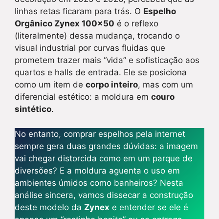
linhas retas ficaram para trás. O
Espelho
Orgânico Zynex 100×50
é o reflexo
(literalmente) dessa mudança, trocando o
visual industrial por curvas fluidas que
prometem trazer mais “vida” e sofisticação aos
quartos e halls de entrada. Ele se posiciona
como um item de
corpo inteiro
, mas com um
diferencial estético: a moldura em
couro
sintético
.
No entanto, comprar espelhos pela internet
sempre gera duas grandes dúvidas: a imagem
vai chegar distorcida como em um parque de
diversões? E a moldura aguenta o uso em
ambientes úmidos como banheiros? Nesta
análise sincera, vamos dissecar a construção
deste modelo da
Zynex
e entender se ele é