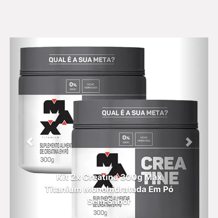
Kit 2x Creatina 300g Max
Titanium Monohidratada Em Pó
Sem Sabor