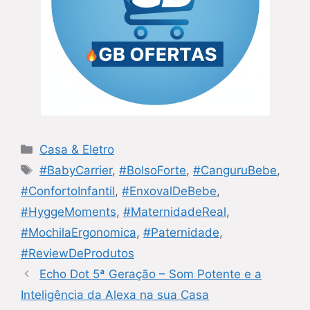
Categorias
Casa & Eletro
Tags
#BabyCarrier
,
#BolsoForte
,
#CanguruBebe
,
#ConfortoInfantil
,
#EnxovalDeBebe
,
#HyggeMoments
,
#MaternidadeReal
,
#MochilaErgonomica
,
#Paternidade
,
#ReviewDeProdutos
Echo Dot 5ª Geração – Som Potente e a
Inteligência da Alexa na sua Casa