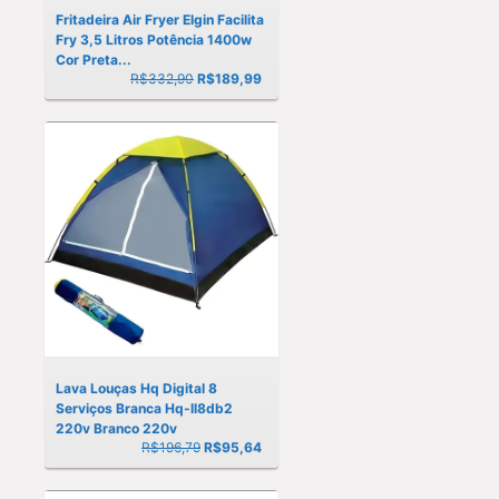
Fritadeira Air Fryer Elgin Facilita
Fry 3,5 Litros Potência 1400w
Cor Preta...
R$332,90
R$
189,99
Lava Louças Hq Digital 8
Serviços Branca Hq-ll8db2
220v Branco 220v
R$196,79
R$
95,64