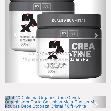
Kit 2x Creatina 300g Max
Titanium Monohidratada Em Pó
Sem Sabor
Kit 10 Colmeia Organizadora
Gaveta Organizador Porta
Calcinhas Meia Cuecas M Roupas
Bebe Stobaza Cristal / Off-white