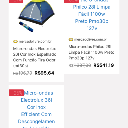
mercadolivre.com.br
mercadolivre.com.br
Micro-ondas Philco 28l
Micro-ondas Electrolux
Limpa Fácil 1100w Preto
20l Cor Inox Espelhado
Pmo30p 127v
Com Função Tira Odor
R$541,19
1.387,00
(mt30s)
R$
R$95,64
196,79
R$
- 25%