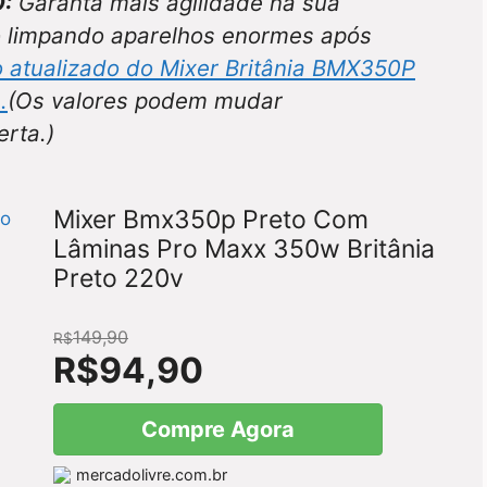
:
Garanta mais agilidade na sua
o limpando aparelhos enormes após
o atualizado do Mixer Britânia BMX350P
e
.
(Os valores podem mudar
rta.)
Mixer Bmx350p Preto Com
Lâminas Pro Maxx 350w Britânia
Preto 220v
149,90
R$
R$
94,90
Compre Agora
mercadolivre.com.br