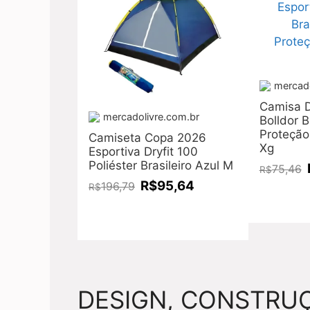
mercado
Camisa D
mercadolivre.com.br
Bolldor B
Proteção
Camiseta Copa 2026
Xg
Esportiva Dryfit 100
Poliéster Brasileiro Azul M
75,46
R$
R$95,64
196,79
R$
DESIGN, CONSTRUÇ