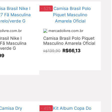
- 52%
livre.com.br
mercadolivre.com.br
asil Nike I
Camisa Brasil Polo Piquet
Fã Masculina
Masculino Amarela Oficial
verde G
R$66,13
139,90
R$
99
- 45%