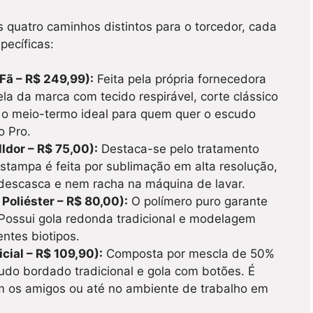
 quatro caminhos distintos para o torcedor, cada
pecíficas:
Fã – R$ 249,99):
Feita pela própria fornecedora
ela da marca com tecido respirável, corte clássico
É o meio-termo ideal para quem quer o escudo
o Pro.
ldor – R$ 75,00):
Destaca-se pelo tratamento
tampa é feita por sublimação em alta resolução,
 descasca e nem racha na máquina de lavar.
 Poliéster – R$ 80,00):
O polímero puro garante
Possui gola redonda tradicional e modelagem
ntes biotipos.
cial – R$ 109,90):
Composta por mescla de 50%
cudo bordado tradicional e gola com botões. É
om os amigos ou até no ambiente de trabalho em